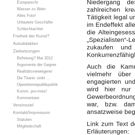
Niedergang d
Europarecht
zahlreichen kre
Wasser zu Wein
Alles Foto!
Tätigkeit legal 
Unlautere Geschäfte
im Endeffekt all
Schlechtachter
die Alteingeses
Freiheit der Kunst?
„Spezialisten“
Autodidakten
zukaufen und 
Zielsetzungen
Konkurrenzfähig
Befreiung? Mai 2012
Argumente der Gegner
Auch die Kamm
Realitätsverweigerer
vielmehr übe
Die Titanic sinkt …
engagierten und
Operettenrepublikpolitik
wird hier nur
Komm, pro-mies!
Gewerbeordnung
Kommentare
war, bzw. dam
Vereinsziel
ansatzweise beg
Kontakt/Impressum
Statuten
Link zum Text 
Mitgliedschaft
Erläuterungen: