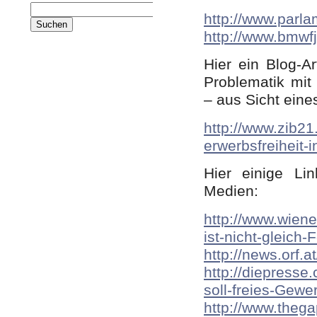
Suche
http://www.parl
nach:
http://www.bmwf
Hier ein Blog-A
Problematik mit
– aus Sicht eines
http://www.zib21
erwerbsfreiheit-i
Hier einige Li
Medien:
http://www.wiene
ist-nicht-gleich-
http://news.orf.a
http://diepress
soll-freies-Gewe
http://www.thegap