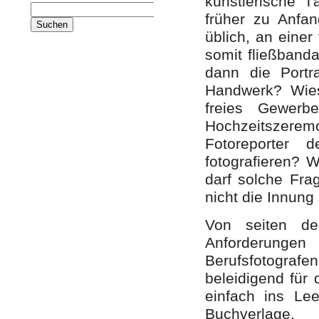
künstlerische Tä
Suche
früher zu Anfan
nach:
üblich, an eine
somit fließbanda
dann die Portr
Handwerk? Wies
freies Gewerb
Hochzeitszere
Fotoreporter 
fotografieren? 
darf solche Fra
nicht die Innung 
Von seiten de
Anforderungen
Berufsfotografen
beleidigend für 
einfach ins Lee
Buchverlage