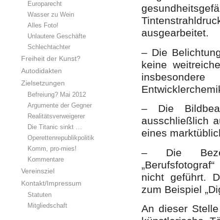
Europarecht
gesundheitsge
Wasser zu Wein
Tintenstrahldruc
Alles Foto!
ausgearbeitet.
Unlautere Geschäfte
Schlechtachter
– Die Belichtun
Freiheit der Kunst?
keine weitreich
Autodidakten
insbesonder
Zielsetzungen
Entwicklerchemi
Befreiung? Mai 2012
Argumente der Gegner
– Die Bildbear
Realitätsverweigerer
ausschließlich a
Die Titanic sinkt …
eines marktübli
Operettenrepublikpolitik
Komm, pro-mies!
– Die Bezeic
Kommentare
„Berufsfotogra
Vereinsziel
nicht geführt. 
Kontakt/Impressum
zum Beispiel „Dig
Statuten
Mitgliedschaft
An dieser Stelle